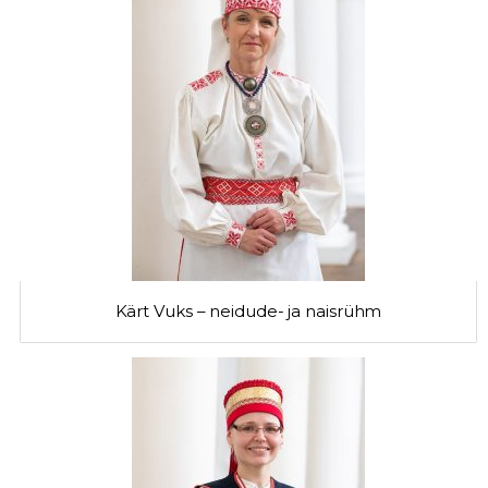
Kärt Vuks – neidude- ja naisrühm