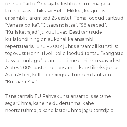
ühineti Tartu Õpetajate Instituudi rühmaga ja
kunstiliseks juhiks sai Helju Mikkel, kes juhtis
ansamblit järgmised 25 aastat. Tema loodud tantsud
“Vanaisa polka”, “Otsapandjatse”, “Sõlesepad”,
“Kullaketrajad” jt. kuuluvad Eesti tantsude
kullafondi ning on aukohal ka ansambli
repertuaaris. 1978 – 2002 juhtis ansambli kunstilist
tegevust Henn Tiivel, kelle loodud tantsu “Sangaste
Jussi armulugu” leiame tihti meie esinemiskavadest.
Alates 2005. aastast on ansambli kunstiliseks juhiks
Aveli Asber, kelle loomingust tuntuim tants on
“Kuhaanuška”.
Täna tantsib TÜ Rahvakunstiansamblis seitsme
segarühma, kahe neiduderühma, kahe
noorterühma ja kahe lasterühma jagu tantsijaid.