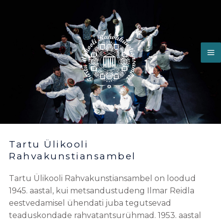
Skip
to
content
Tartu Ülikooli
Rahvakunstiansambel
Tartu Ülikooli Rahvakunstiansambel on loodud
1945. aastal, kui metsandustudeng Ilmar Reidla
eestvedamisel ühendati juba tegutsevad
teaduskondade rahvatantsurühmad. 1953. aastal